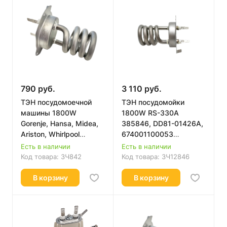
790 руб.
3 110 руб.
ТЭН посудомоечной
ТЭН посудомойки
машины 1800W
1800W RS-330A
Gorenje, Hansa, Midea,
385846, DD81-01426A,
Ariston, Whirlpool
674001100053
453853
Оригинал
Есть в наличии
Есть в наличии
Код товара:
ЗЧ842
Код товара:
ЗЧ12846
В корзину
В корзину