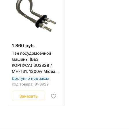
1 860 руб.
Тэн посудомоечной
машины (БЕЗ
КОРПУСА) SU3828 /
MH-T31, 1200w Midea,
Candy, Hansa, Gorenje
Доступно под заказ
Код товара:
ЗЧ3929
Заказать