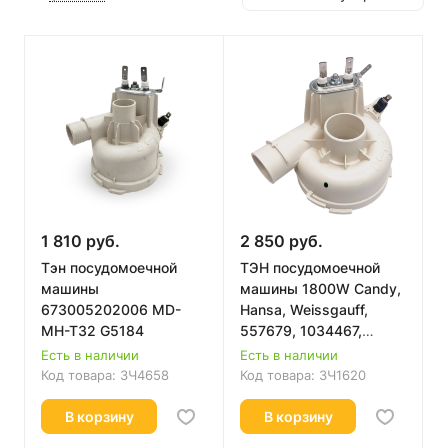
1 810 руб.
2 850 руб.
Тэн посудомоечной
ТЭН посудомоечной
машины
машины 1800W Candy,
673005202006 MD-
Hansa, Weissgauff,
MH-T32 G5184
557679, 1034467,
1034329
Есть в наличии
Есть в наличии
Код товара:
ЗЧ4658
Код товара:
ЗЧ1620
В корзину
В корзину