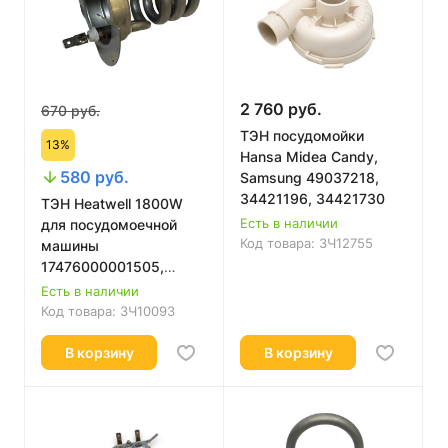
2 760 руб.
670 руб.
ТЭН посудомойки
13%
Hansa Midea Candy,
580 руб.
Samsung 49037218,
34421196, 34421730
ТЭН Heatwell 1800W
Есть в наличии
для посудомоечной
Код товара:
ЗЧ12755
машины
17476000001505,
4055361572
Есть в наличии
Код товара:
ЗЧ10093
В корзину
В корзину