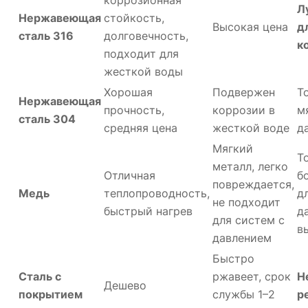
коррозионная
Л
Нержавеющая
стойкость,
Высокая цена
д
сталь 316
долговечность,
к
подходит для
жесткой воды
Хорошая
Подвержен
Т
Нержавеющая
прочность,
коррозии в
м
сталь 304
средняя цена
жесткой воде
д
Мягкий
Т
металл, легко
Отличная
б
повреждается,
Медь
теплопроводность,
д
не подходит
быстрый нагрев
д
для систем с
в
давлением
Быстро
Сталь с
ржавеет, срок
Н
Дешево
покрытием
службы 1–2
р