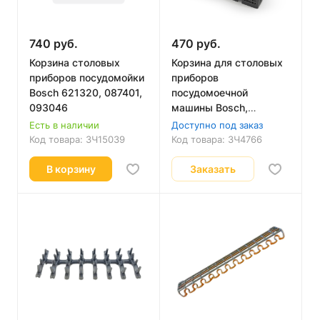
740 руб.
470 руб.
Корзина столовых
Корзина для столовых
приборов посудомойки
приборов
Bosch 621320, 087401,
посудомоечной
093046
машины Bosch,
Siemens 00481957 Б/у
Есть в наличии
Доступно под заказ
Код товара:
ЗЧ15039
Код товара:
ЗЧ4766
В корзину
Заказать