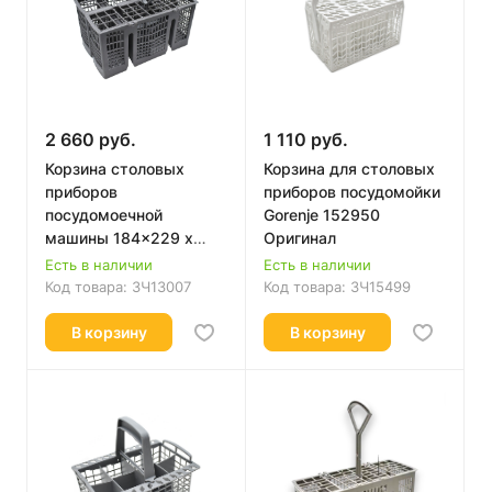
2 660 руб.
1 110 руб.
Корзина столовых
Корзина для столовых
приборов
приборов посудомойки
посудомоечной
Gorenje 152950
машины 184x229 х
Оригинал
70мм Bosch 418280
Есть в наличии
Есть в наличии
Оригинал
Код товара:
ЗЧ13007
Код товара:
ЗЧ15499
В корзину
В корзину