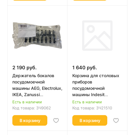
2 190 руб.
1 640 руб.
Держатель бокалов
Корзина для столовых
посудомоечной
приборов
машины AEG, Electrolux,
посудомоечной
IKEA, Zanussi
машины Indesit
1380184000 Original
C00322760 Оригинал
Есть в наличии
Есть в наличии
Код товара:
ЗЧ9062
Код товара:
ЗЧ21510
В корзину
В корзину