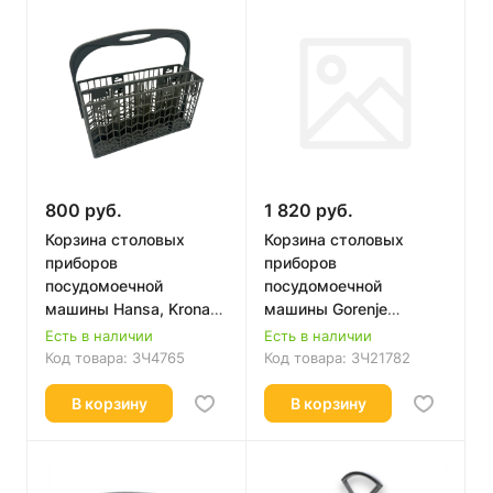
800 руб.
1 820 руб.
Корзина столовых
Корзина столовых
приборов
приборов
посудомоечной
посудомоечной
машины Hansa, Krona
машины Gorenje
1016093,
244523 Оригинал
Есть в наличии
Есть в наличии
672050260009,
Код товара:
ЗЧ4765
Код товара:
ЗЧ21782
4055075396 Б/у
В корзину
В корзину