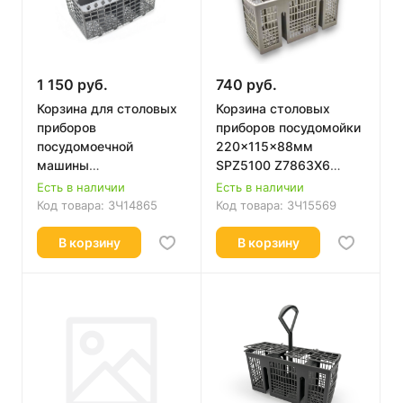
1 150 руб.
740 руб.
Корзина для столовых
Корзина столовых
приборов
приборов посудомойки
посудомоечной
220x115x88мм
машины
SPZ5100 Z7863X6
240x178x120мм
Bosch RK481957,
Есть в наличии
Есть в наличии
Indesit, Ariston
SZ73145
Код товара:
ЗЧ14865
Код товара:
ЗЧ15569
C00094297, 094297
В корзину
В корзину