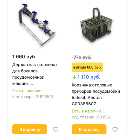
1 660 руб.
1770 руб.
Держатель (корзина)
выгода 660 руб.
для бокалов
1 110 руб.
посудомоечной
машины
Корзинка столовых
12176000A41462
Есть в наличии
приборов посудомойки
Универсальный
Код товара:
ЗЧ20603
Indesit, Ariston
C00386607
Есть в наличии
Код товара:
ЗЧ11562
В корзину
В корзину