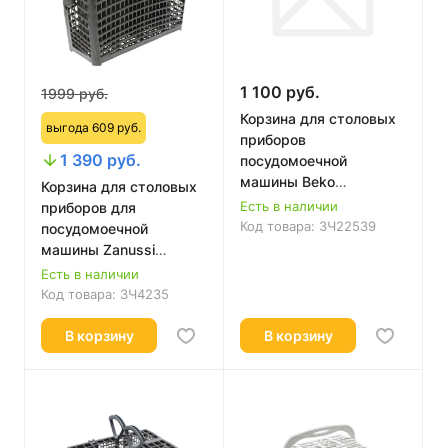
1 100 руб.
1999 руб.
Корзина для столовых
выгода 609 руб.
приборов
1 390 руб.
посудомоечной
машины Beko
Корзина для столовых
1883200100
Есть в наличии
приборов для
Код товара:
ЗЧ22539
посудомоечной
машины Zanussi
(1170388233),
Есть в наличии
1524746102 ORIGINAL
Код товара:
ЗЧ4235
В корзину
В корзину