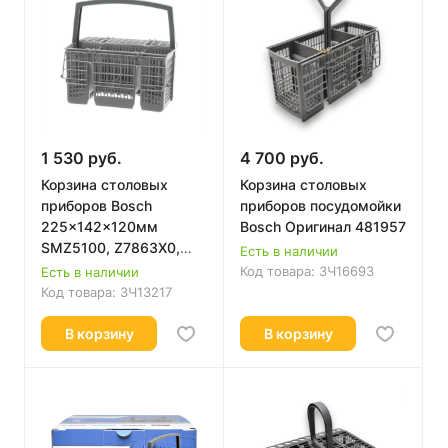
1 530 руб.
4 700 руб.
Корзина столовых
Корзина столовых
приборов Bosch
приборов посудомойки
225x142x120мм
Bosch Оригинал 481957
SMZ5100, Z7863X0,
Есть в наличии
RK11018806, SZ73100
Код товара:
ЗЧ16693
Есть в наличии
Код товара:
ЗЧ13217
В корзину
В корзину