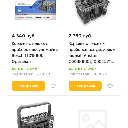
4 340 руб.
2 350 руб.
Корзина столовых
Корзина столовых
приборов посудомойки
приборов посудомойки
Bosch 11018806
Indesit, Ariston
Оригинал
C00386607, C00257140
Оригинал
Есть в наличии
Есть в наличии
Код товара:
ЗЧ13020
Код товара:
ЗЧ12622
В корзину
В корзину