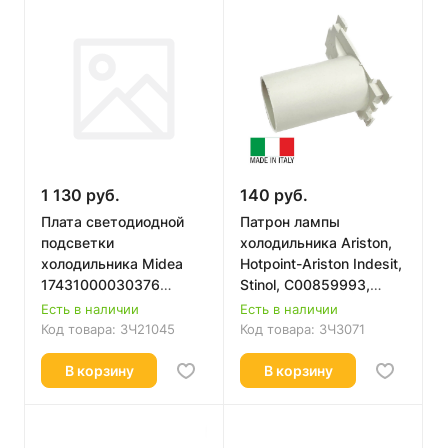
1 130 руб.
140 руб.
Плата светодиодной
Патрон лампы
подсветки
холодильника Ariston,
холодильника Midea
Hotpoint-Ariston Indesit,
17431000030376
Stinol, C00859993,
Оригинал
859993
Есть в наличии
Есть в наличии
Код товара:
ЗЧ21045
Код товара:
ЗЧ3071
В корзину
В корзину