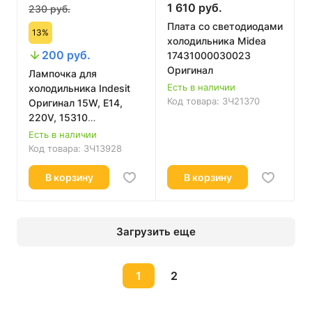
1 610 руб.
230 руб.
Плата со светодиодами
13%
холодильника Midea
200 руб.
17431000030023
Оригинал
Лампочка для
Есть в наличии
холодильника Indesit
Код товара:
ЗЧ21370
Оригинал 15W, E14,
220V, 15310
C00851055
Есть в наличии
Код товара:
ЗЧ13928
В корзину
В корзину
Загрузить еще
1
2