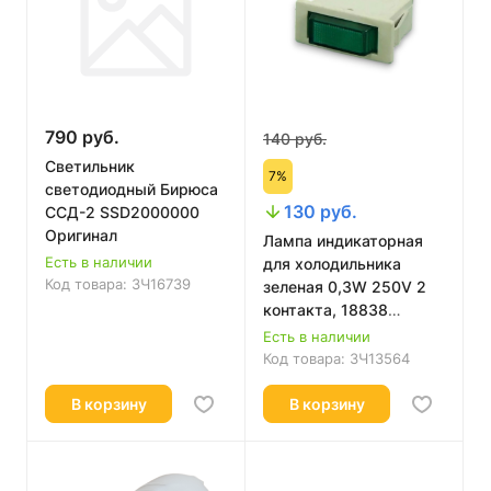
790 руб.
140 руб.
Светильник
7%
светодиодный Бирюса
130 руб.
ССД-2 SSD2000000
Оригинал
Лампа индикаторная
Есть в наличии
для холодильника
Код товара:
ЗЧ16739
зеленая 0,3W 250V 2
контакта, 18838
HL032-1
Есть в наличии
Код товара:
ЗЧ13564
В корзину
В корзину