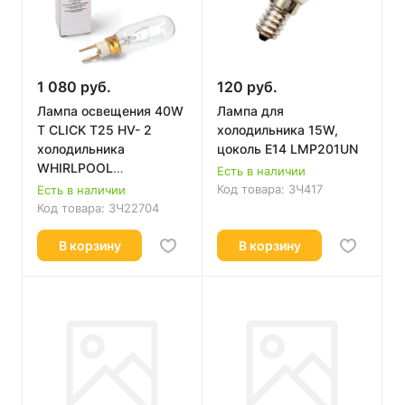
1 080 руб.
120 руб.
Лампа освещения 40W
Лампа для
T CLICK T25 HV- 2
холодильника 15W,
холодильника
цоколь E14 LMP201UN
WHIRLPOOL
Есть в наличии
484000000986
Код товара:
ЗЧ417
Есть в наличии
C00313201
Код товара:
ЗЧ22704
В корзину
В корзину