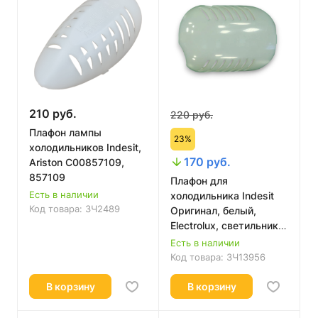
210 руб.
220 руб.
Плафон лампы
23%
холодильников Indesit,
170 руб.
Ariston C00857109,
857109
Плафон для
Есть в наличии
холодильника Indesit
Код товара:
ЗЧ2489
Оригинал, белый,
Electrolux, светильник,
потолок, абажур
Есть в наличии
C00857110
Код товара:
ЗЧ13956
В корзину
В корзину