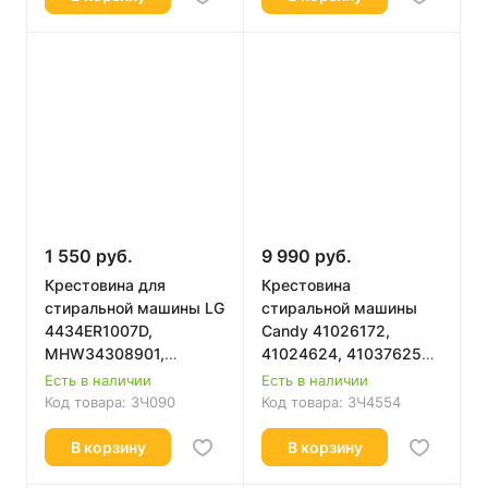
1 550 руб.
9 990 руб.
Крестовина для
Крестовина
стиральной машины LG
стиральной машины
4434ER1007D,
Candy 41026172,
MHW34308901,
41024624, 41037625
4434ER1004A
усиленная
Есть в наличии
Есть в наличии
Код товара:
ЗЧ090
Код товара:
ЗЧ4554
В корзину
В корзину