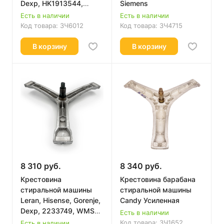
Dexp, HK1913544,
Siemens
2233749
Есть в наличии
Есть в наличии
Код товара:
ЗЧ6012
Код товара:
ЗЧ4715
В корзину
В корзину
8 310 руб.
8 340 руб.
Крестовина
Крестовина барабана
стиральной машины
стиральной машины
Leran, Hisense, Gorenje,
Candy Усиленная
Dexp, 2233749, WMS
Есть в наличии
77127 AWD3, усиленная
Код товара:
ЗЧ1652
Есть в наличии