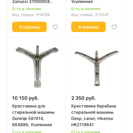
Zanussi 37000958
Усиленная
усиленная
Есть в наличии
Есть в наличии
Код товара:
ЗЧ4769
Код товара:
ЗЧ2547
В корзину
В корзину
10 150 руб.
2 350 руб.
Крестовина для
Крестовина барабана
стиральной машины
стиральной машины
Gorenje 587414,
Dexp, Leran, Hisense
664886, Усиленная
HK2119641
Есть в наличии
Есть в наличии