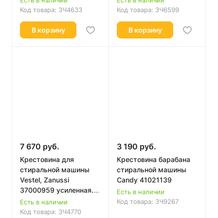
Код товара:
ЗЧ4633
Код товара:
ЗЧ6599
В корзину
В корзину
7 670 руб.
3 190 руб.
Крестовина для
Крестовина барабана
стиральной машины
стиральной машины
Vestel, Zanussi
Candy 41021139
37000959 усиленная.
Есть в наличии
20608497, 20785791
Код товара:
ЗЧ9267
Есть в наличии
Код товара:
ЗЧ4770