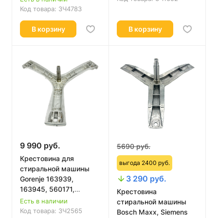
Код товара:
ЗЧ4783
В корзину
В корзину
9 990 руб.
5690 руб.
Крестовина для
выгода 2400 руб.
стиральной машины
3 290 руб.
Gorenje 163939,
163945, 560171,
Крестовина
402254, 560709,
Есть в наличии
стиральной машины
163942, Усиленная
Код товара:
ЗЧ2565
Bosch Maxx, Siemens