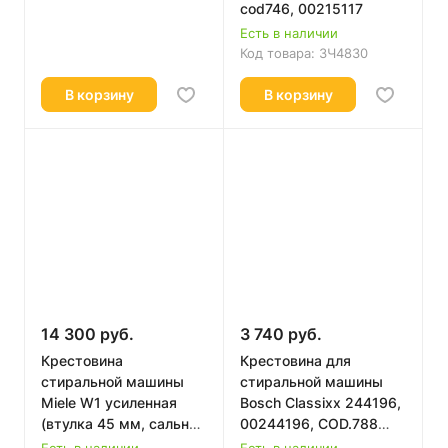
cod746, 00215117
Есть в наличии
Код товара:
ЗЧ4830
В корзину
В корзину
14 300 руб.
3 740 руб.
Крестовина
Крестовина для
стиральной машины
стиральной машины
Miele W1 усиленная
Bosch Classixx 244196,
(втулка 45 мм, сальник
00244196, COD.788
45x85)
Италия
Есть в наличии
Есть в наличии