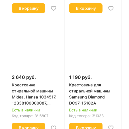
В корзину
В корзину
2 640 руб.
1 190 руб.
Крестовина
Крестовина для
стиральной машины
стиральной машины
Midea, Hansa 1034517,
Samsung Diamond
12338100000087,
DC97-15182A
MFS50-10301-302
Есть в наличии
Есть в наличии
Код товара:
ЗЧ6807
Код товара:
ЗЧ033
В корзину
В корзину