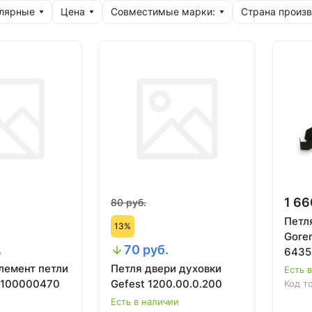
улярные
Цена
Совместимые марки:
Страна произ
1 66
80 руб.
Петл
13%
Goren
.
70 руб.
6435
лемент петли
Петля двери духовки
Есть 
1100000470
Gefest 1200.00.0.200
Код т
Есть в наличии