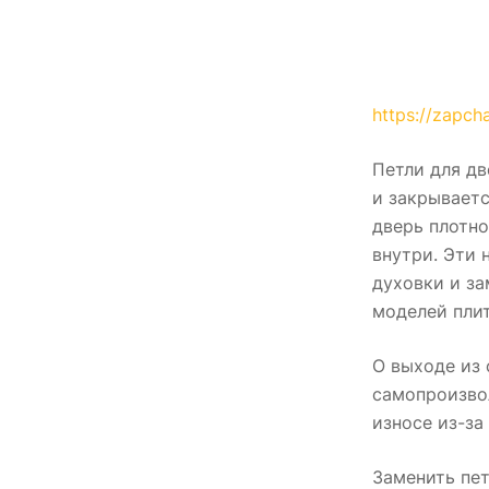
https://zapch
Петли для д
и закрываетс
дверь плотно
внутри. Эти 
духовки и за
моделей плит
О выходе из 
самопроизво
износе из-з
Заменить пет