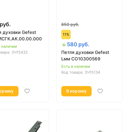
руб.
650 руб.
я духовки Gefest
11%
ИСГК.АК.00.00.000
580 руб.
в наличии
Петля духовки Gefest
овара:
ЗЧ15432
Lмм СО10300569
Есть в наличии
Код товара:
ЗЧ15134
орзину
В корзину