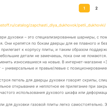
1
2
astoff.ru/catalog/zapchasti_dlya_dukhovok/petli_dukhovki/
вери духовки – это специализированные шарниры, с п
я. Они крепятся по бокам дверцы для ее плавного и бе
 прилегает к корпусу плиты, и таким образом поддер
небольшие детали не замечаешь, пока они не ломаются.
менить износившиеся на новые. В интернет-магазине 
 – универсальные и правые/левые с позиционирование
строя петель для дверцы духовки говорят скрипы, сли
льное открывание и неплотное ее прилегание при зак
а частого использования духового шкафа или деформа
ли для духовки газовой плиты легко самостоятельно. Э