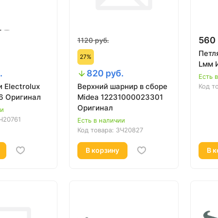
560 
1120 руб.
Петл
27%
Lмм 
.
820 руб.
Есть 
 Electrolux
Верхний шарнир в сборе
Код т
6 Оригинал
Midea 12231000023301
Оригинал
ии
Ч20761
Есть в наличии
Код товара:
ЗЧ20827
В корзину
В к