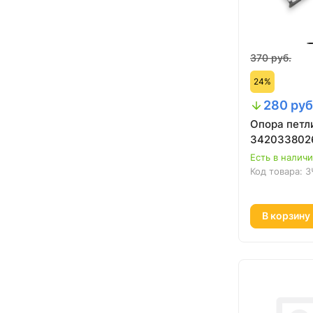
370 руб.
24%
280 руб
Опора петли
342033802
Есть в налич
Код товара:
З
В корзину