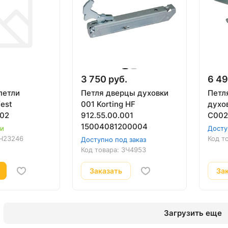
3 750 руб.
6 49
петли
Петля дверцы духовки
Петл
est
001 Korting HF
духов
002
912.55.00.001
C002
15004081200004
ии
Досту
Ч23246
Код т
Доступно под заказ
Код товара:
ЗЧ4953
Заказать
За
Загрузить еще