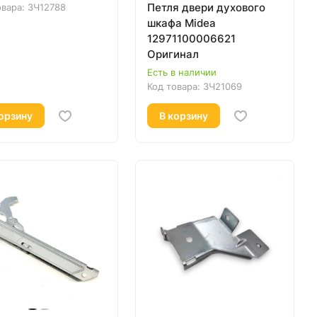
Петля двери духового
овара:
ЗЧ12788
шкафа Midea
12971100006621
Оригинал
Есть в наличии
Код товара:
ЗЧ21069
орзину
В корзину