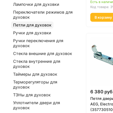
Есть в налич
Лампочки для духовки
Код товара:
З
Переключатели режимов для
духовок
В корзину
Петли для духовок
Ручки для духовки
Ручки переключения для
духовок
Стекла внешние для духовок
Стекла внутренние для
духовок
Таймеры для духовок
Терморегуляторы для
духовок
6 380 руб
ТЭНы для духовок
Петля двер
Уплотнители двери для
AEG, Electro
духовок
(357730510