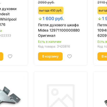
.
2050 руб.
2110 
и духовки
выгода 450 руб.
выгод
ndesit
1 600 руб.
1 
Whirlpool
176
Петля духового шкафа
Петл
Midea 12971100000880
1094
ии
Оригинал
6209
Ч22333
Есть в наличии
Есть 
Код товара:
ЗЧ20816
Код т
В корзину
В к