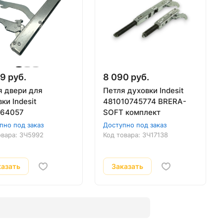
9 руб.
8 090 руб.
я двери для
Петля духовки Indesit
ки Indesit
481010745774 BRERA-
64057
SOFT комплект
пно под заказ
Доступно под заказ
овара:
ЗЧ5992
Код товара:
ЗЧ17138
казать
Заказать