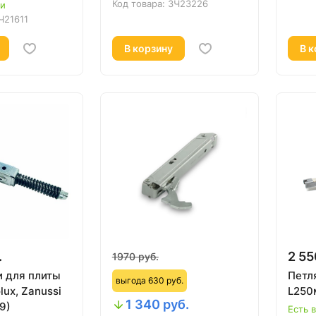
Код товара:
ЗЧ23226
ии
Ч21611
В корзину
В к
.
2 55
1970 руб.
и для плиты
Петл
выгода 630 руб.
lux, Zanussi
L250
1 340 руб.
9)
Есть 