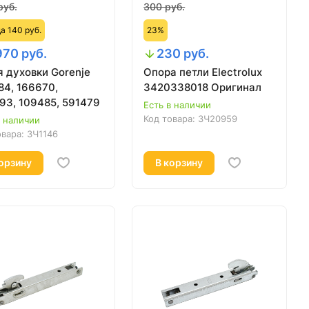
руб.
300 руб.
а 140 руб.
23%
970 руб.
230 руб.
я духовки Gorenje
Опора петли Electrolux
84, 166670,
3420338018 Оригинал
93, 109485, 591479
Есть в наличии
Код товара:
ЗЧ20959
в наличии
овара:
ЗЧ1146
орзину
В корзину