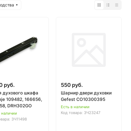
водства
0 руб.
550 руб.
я духового шкафа
Шарнир двери духовки
je 109482, 166656,
Gefest СО10300395
58, DRH302GO
Есть в наличии
Код товара:
ЗЧ23247
в наличии
овара:
ЗЧ11498