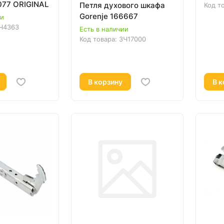
77 ORIGINAL
Петля духового шкафа
Код т
Gorenje 166667
ии
Ч4363
Есть в наличии
Код товара:
ЗЧ17000
В корзину
В к