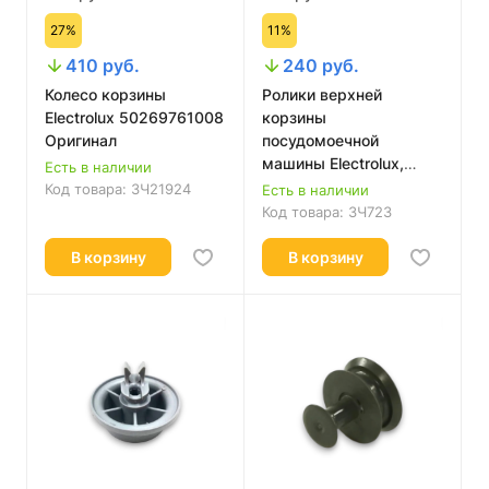
27%
11%
410 руб.
240 руб.
Колесо корзины
Ролики верхней
Electrolux 50269761008
корзины
Оригинал
посудомоечной
машины Electrolux,
Есть в наличии
Zanussi, AEG
Код товара:
ЗЧ21924
Есть в наличии
50286967000
Код товара:
ЗЧ723
В корзину
В корзину