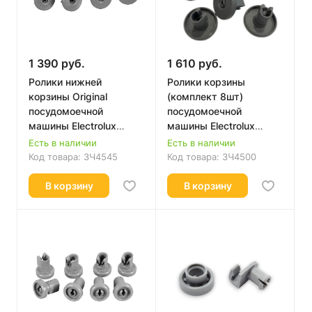
1 390 руб.
1 610 руб.
Ролики нижней
Ролики корзины
корзины Original
(комплект 8шт)
посудомоечной
посудомоечной
машины Electrolux
машины Electrolux
50269971003
50269971003
Есть в наличии
Есть в наличии
Код товара:
ЗЧ4545
Код товара:
ЗЧ4500
В корзину
В корзину