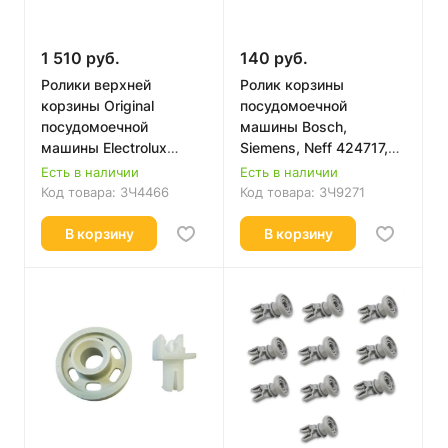
1 510 руб.
140 руб.
Ролики верхней
Ролик корзины
корзины Original
посудомоечной
посудомоечной
машины Bosch,
машины Electrolux
Siemens, Neff 424717,
50269970005
00066321
Есть в наличии
Есть в наличии
Код товара:
ЗЧ4466
Код товара:
ЗЧ9271
В корзину
В корзину