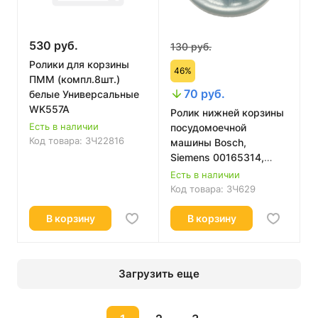
530 руб.
130 руб.
Ролики для корзины
46%
ПММ (компл.8шт.)
70 руб.
белые Универсальные
WK557A
Ролик нижней корзины
Есть в наличии
посудомоечной
Код товара:
ЗЧ22816
машины Bosch,
Siemens 00165314,
165314
Есть в наличии
Код товара:
ЗЧ629
В корзину
В корзину
Загрузить еще