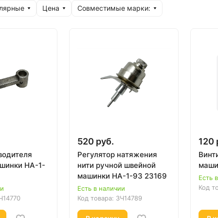
улярные
Цена
Совместимые марки:
520 руб.
120 
водителя
Регулятор натяжения
Винт
шинки HA-1-
нити ручной швейной
маши
машинки HA-1-93 23169
Есть 
Код т
ии
Есть в наличии
Ч14770
Код товара:
ЗЧ14789