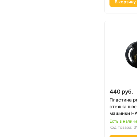
В корзину
440 руб.
Пластина р
стежка шве
машинки HA
Есть в налич
Код товара:
З