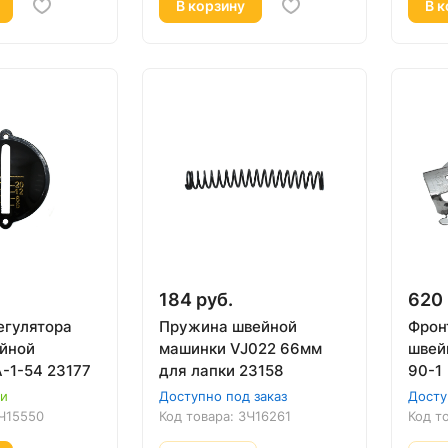
В корзину
В к
184 руб.
620 
егулятора
Пружина швейной
Фрон
йной
машинки VJ022 66мм
швей
-1-54 23177
для лапки 23158
90-1
ии
Доступно под заказ
Досту
Ч15550
Код товара:
ЗЧ16261
Код т