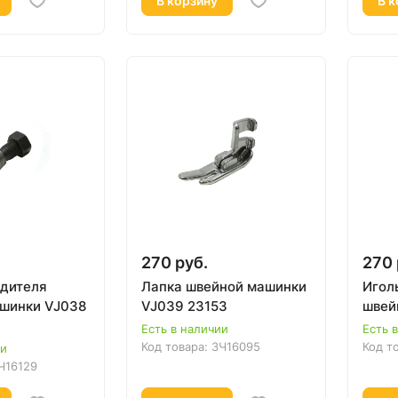
В корзину
В к
270 руб.
270 
одителя
Лапка швейной машинки
Игол
шинки VJ038
VJ039 23153
швей
Есть в наличии
Есть 
Код товара:
ЗЧ16095
Код т
ии
Ч16129