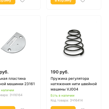
орзину
В корзину
руб.
190 руб.
ьная пластина
Пружина регулятора
ной машинки 23161
натяжения нити швейной
машины VJ004
в наличии
овара:
ЗЧ16164
Есть в наличии
Код товара:
ЗЧ16414