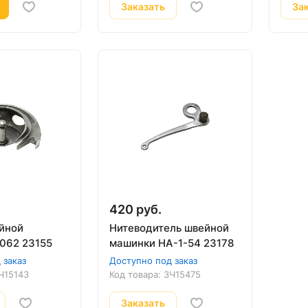
Заказать
За
420 руб.
йной
Нитеводитель швейной
062 23155
машинки HA-1-54 23178
 заказ
Доступно под заказ
Ч15143
Код товара:
ЗЧ15475
Заказать