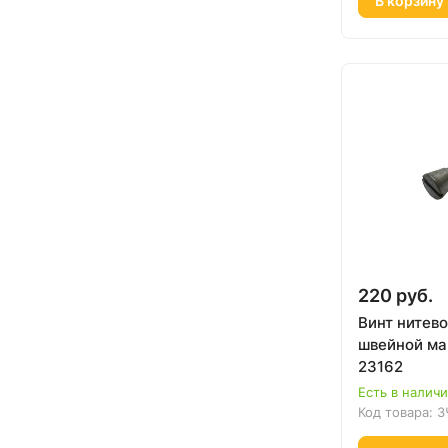
В корзину
220 руб.
Винт нитев
швейной ма
23162
Есть в налич
Код товара:
З