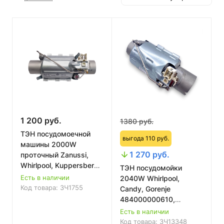
1 200 руб.
1380 руб.
ТЭН посудомоечной
выгода 110 руб.
машины 2000W
1 270 руб.
проточный Zanussi,
Whirlpool, Kuppersberg
ТЭН посудомойки
50297618006
Есть в наличии
2040W Whirlpool,
Код товара:
ЗЧ1755
Candy, Gorenje
484000000610,
481225928684,
Есть в наличии
91943054
Код товара:
ЗЧ13348