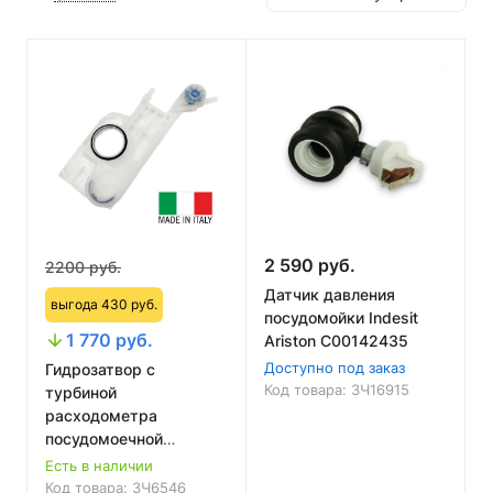
2 590 руб.
2200 руб.
Датчик давления
выгода 430 руб.
посудомойки Indesit
1 770 руб.
Ariston C00142435
Доступно под заказ
Гидрозатвор с
Код товара:
ЗЧ16915
турбиной
расходометра
посудомоечной
машины Indesit, Ariston,
Есть в наличии
C00256546, DIS551ID
Код товара:
ЗЧ6546