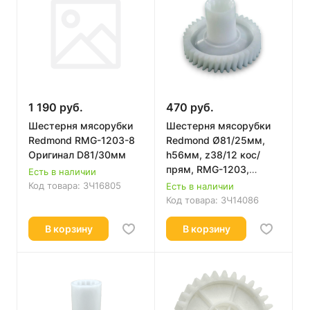
1 190 руб.
470 руб.
Шестерня мясорубки
Шестерня мясорубки
Redmond RMG-1203-8
Redmond Ø81/25мм,
Оригинал D81/30мм
h56мм, z38/12 кос/
прям, RMG-1203,
Есть в наличии
RD005
Код товара:
ЗЧ16805
Есть в наличии
Код товара:
ЗЧ14086
В корзину
В корзину