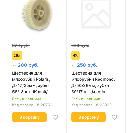
270 руб.
260 руб.
26%
4%
200 руб.
250 руб.
Шестерня для
Шестерня для
мясорубки Polaris,
мясорубки Redmond,
Д-47/35мм, зубья
Д-50/28мм, зубья
56/18 шт. (Косой/
59/17шт. (Косой/
прямой) 41.043-VIT
прямой), H-29мм
Есть в наличии
Есть в наличии
41.001-VIT 069A
Код товара:
ЗЧ20769
Код товара:
ЗЧ23309
В корзину
В корзину