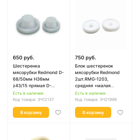
650 руб.
750 руб.
Шестеренка
Блок шестеренок
мясорубки Redmond D-
мясорубки Redmond
68/50мм H36мм
2шт.RMG-1203,
z43/15 прямая D-
средняя +малая
34/28мм H30мм
,D=66/23 H=32/13 d=7,
Есть в наличии
Есть в наличии
z59/17 RMG-1212
D=62/32 H=28/11
Код товара:
ЗЧ12137
Код товара:
ЗЧ21996
RD009
d=7mm
В корзину
В корзину