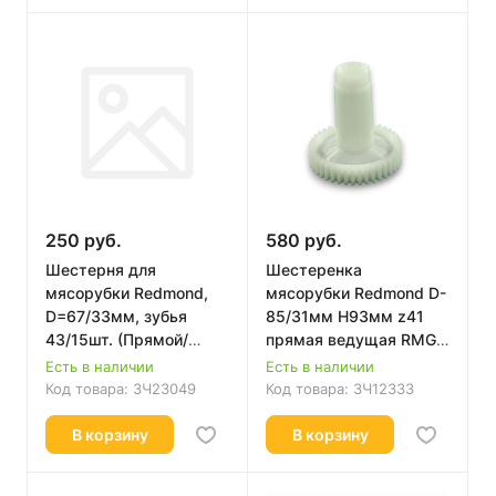
250 руб.
580 руб.
Шестерня для
Шестеренка
мясорубки Redmond,
мясорубки Redmond D-
D=67/33мм, зубья
85/31мм H93мм z41
43/15шт. (Прямой/
прямая ведущая RMG-
прямой), H=37мм.
1212 RD010
Есть в наличии
Есть в наличии
RMG-1211-7-E,
Код товара:
ЗЧ23049
Код товара:
ЗЧ12333
RMG1211) 41.002-VIT
В корзину
В корзину