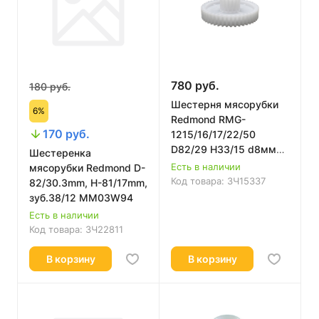
780 руб.
180 руб.
Шестерня мясорубки
6%
Redmond RMG-
170 руб.
1215/16/17/22/50
D82/29 H33/15 d8мм
Шестеренка
15 и 45 прямых зубьев
Есть в наличии
мясорубки Redmond D-
RMG-1217 средняя
Код товара:
ЗЧ15337
82/30.3mm, H-81/17mm,
зуб.38/12 MM03W94
Есть в наличии
Код товара:
ЗЧ22811
В корзину
В корзину