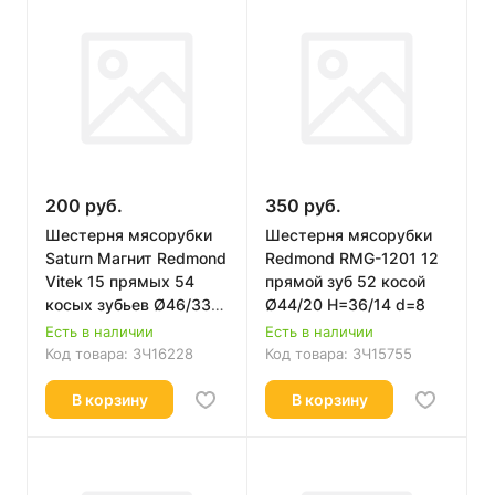
200 руб.
350 руб.
Шестерня мясорубки
Шестерня мясорубки
Saturn Магнит Redmond
Redmond RMG-1201 12
Vitek 15 прямых 54
прямой зуб 52 косой
косых зубьев Ø46/33
Ø44/20 H=36/14 d=8
H=36/12 d=8mm
Есть в наличии
Есть в наличии
Код товара:
ЗЧ16228
Код товара:
ЗЧ15755
В корзину
В корзину