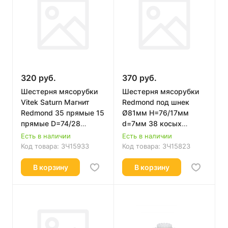
320 руб.
370 руб.
Шестерня мясорубки
Шестерня мясорубки
Vitek Saturn Магнит
Redmond под шнек
Redmond 35 прямые 15
Ø81мм H=76/17мм
прямые D=74/28
d=7мм 38 косых
H36/14 d=8mm
зубьев Ø81mm, H=76/17
Есть в наличии
Есть в наличии
Код товара:
ЗЧ15933
Код товара:
ЗЧ15823
В корзину
В корзину