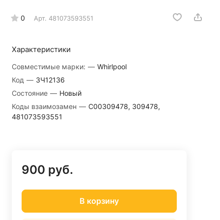
0
Арт.
481073593551
Характеристики
Совместимые марки:
—
Whirlpool
Код
—
ЗЧ12136
Состояние
—
Новый
Коды взаимозамен
—
C00309478, 309478,
481073593551
900 руб.
В корзину