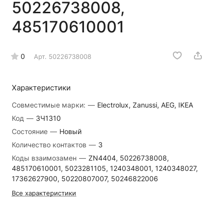
50226738008,
485170610001
0
Арт.
50226738008
Характеристики
Совместимые марки:
—
Electrolux, Zanussi, AEG, IKEA
Код
—
ЗЧ1310
Состояние
—
Новый
Количество контактов
—
3
Коды взаимозамен
—
ZN4404, 50226738008,
485170610001, 5023281105, 1240348001, 1240348027,
17362627900, 50220807007, 50246822006
Все характеристики