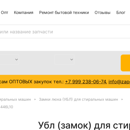
Опт
Компания
Ремонт бытовой техники
Отзывы
Блог
сам ОПТОВЫХ закупок тел.:
+7 999 238-06-74
,
info@zapc
тиральных машин
Замки люка (УБЛ) для стиральных машин
-446L10
Убл (замок) для ст