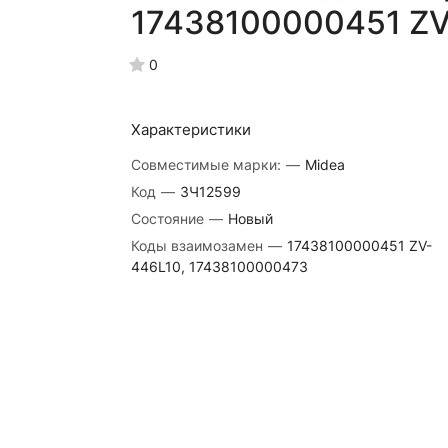
17438100000451 Z
0
Характеристики
Совместимые марки:
—
Midea
Код
—
ЗЧ12599
Состояние
—
Новый
Коды взаимозамен
—
17438100000451 ZV-
446L10, 17438100000473