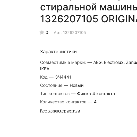
стиральной машины 
1326207105 ORIGIN
0
Арт.
1326207105
Характеристики
Совместимые марки:
—
AEG, Electrolux, Zanus
IKEA
Код
—
ЗЧ4441
Состояние
—
Новый
Тип контактов
—
Фишка 4 контакта
Количество контактов
—
4
Все характеристики