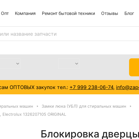
Опт
Компания
Ремонт бытовой техники
Отзывы
Блог
сам ОПТОВЫХ закупок тел.:
+7 999 238-06-74
,
info@zapc
тиральных машин
Замки люка (УБЛ) для стиральных машин
 Electrolux 1326207105 ORIGINAL
Блокировка дверцы 