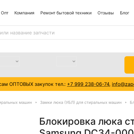
Опт
Компания
Ремонт бытовой техники
Отзывы
Блог
сам ОПТОВЫХ закупок тел.:
+7 999 238-06-74
,
info@zapc
тиральных машин
Замки люка (УБЛ) для стиральных машин
Б
Блокировка люка с
Samsung DC34-00