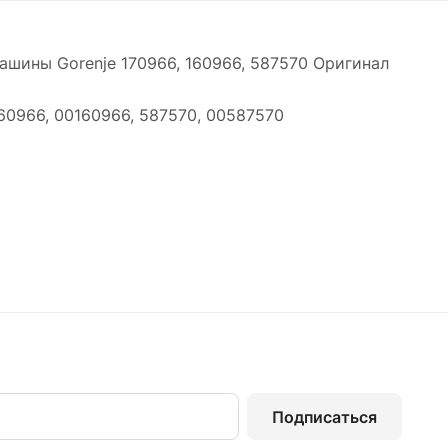
шины Gorenje 170966, 160966, 587570 Оригинал
60966, 00160966, 587570, 00587570
Подписаться