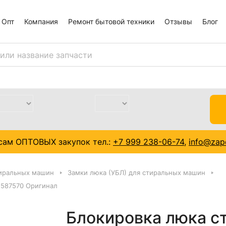
Опт
Компания
Ремонт бытовой техники
Отзывы
Блог
сам ОПТОВЫХ закупок тел.:
+7 999 238-06-74
,
info@zapc
тиральных машин
Замки люка (УБЛ) для стиральных машин
 587570 Оригинал
Блокировка люка с