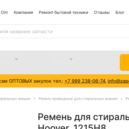
Опт
Компания
Ремонт бытовой техники
Отзывы
Блог
сам ОПТОВЫХ закупок тел.:
+7 999 238-06-74
,
info@zapc
тиральных машин
Ремни приводные для стиральных машин
Р
Ремень для стираль
Hoover, 1215H8