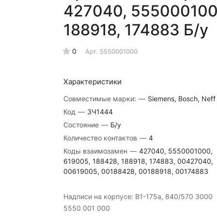
427040, 5550001000
188918, 174883 Б/у
0
Арт.
5550001000
Характеристики
Совместимые марки:
—
Siemens, Bosch, Neff
Код
—
ЗЧ1444
Состояние
—
Б/у
Количество контактов
—
4
Коды взаимозамен
—
427040, 5550001000,
619005, 188428, 188918, 174883, 00427040,
00619005, 00188428, 00188918, 00174883
Надписи на корпусе: B1-175a, 840/570 3000
5550 001 000