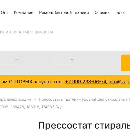
Опт
Компания
Ремонт бытовой техники
Отзывы
Блог
сам ОПТОВЫХ закупок тел.:
+7 999 238-06-74
,
info@zapc
тиральных машин
Прессостаты (датчики уровня) для стиральных
005, 188428, 188918, 174883 Б/у
Прессостат стирал