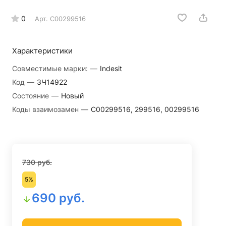
0
Арт.
C00299516
Характеристики
Совместимые марки:
—
Indesit
Код
—
ЗЧ14922
Состояние
—
Новый
Коды взаимозамен
—
C00299516, 299516, 00299516
730 руб.
5%
690 руб.