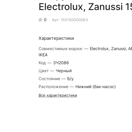
Electrolux, Zanussi
0
Арт.
1551500000БУ
Характеристики
Совместимые марки:
—
Electrolux, Zanussi, A
IKEA
Код
—
ЗЧ2086
Цвет
—
Черный
Состояние
—
Б/у
Расположение
—
Нижний (бак-насос)
Все характеристики