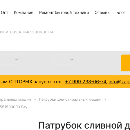
Опт
Компания
Ремонт бытовой техники
Отзывы
Блог
сам ОПТОВЫХ закупок тел.:
+7 999 238-06-74
,
info@zapc
тиральных машин
Патрубки для стиральных машин
1551500000 Б/у
Патрубок сливной 