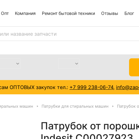
Опт
Компания
Ремонт бытовой техники
Отзывы
Блог
сам ОПТОВЫХ закупок тел.:
+7 999 238-06-74
,
info@zapc
тиральных машин
Патрубки для стиральных машин
Патрубок 
Патрубок от порош
Indesit C00027923