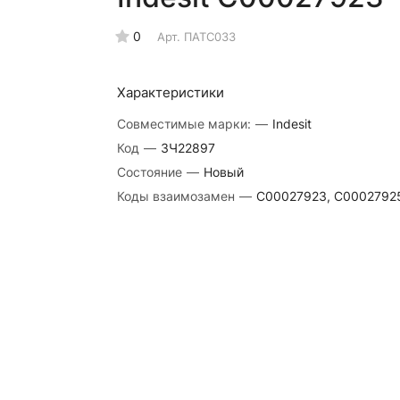
0
Арт.
ПАТС033
Характеристики
Совместимые марки:
—
Indesit
Код
—
ЗЧ22897
Состояние
—
Новый
Коды взаимозамен
—
C00027923, C0002792