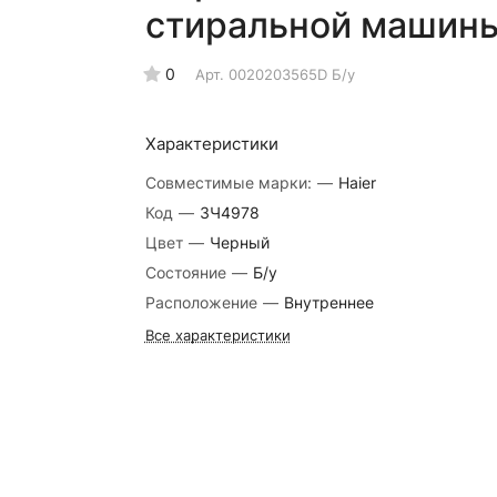
стиральной машины
0
Арт.
0020203565D Б/у
Характеристики
Совместимые марки:
—
Haier
Код
—
ЗЧ4978
Цвет
—
Черный
Состояние
—
Б/у
Расположение
—
Внутреннее
Все характеристики