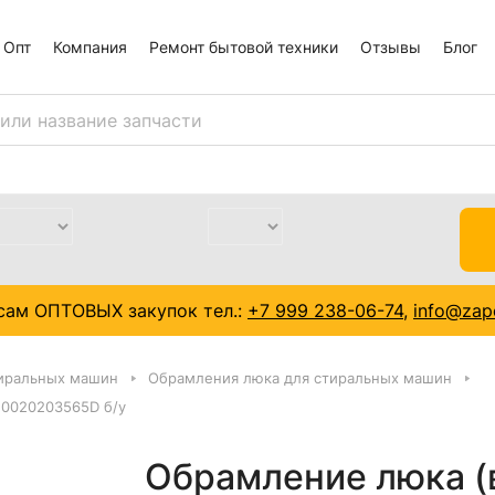
Опт
Компания
Ремонт бытовой техники
Отзывы
Блог
сам ОПТОВЫХ закупок тел.:
+7 999 238-06-74
,
info@zapc
тиральных машин
Обрамления люка для стиральных машин
 0020203565D б/у
Обрамление люка (