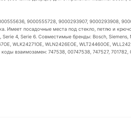
9000555636, 9000555728, 9000293907, 9000293908, 90
а. Имеет посадочные места под стекло, петлю и крюч
 Serie 4, Serie 6. Совместимые бренды: Bosch, Siemen
7OE, WLK24271OE, WLN2426EOE, WLT24460OE, WLL242
коды взаимозамен: 747538, 00747538, 747527, 701782, 0