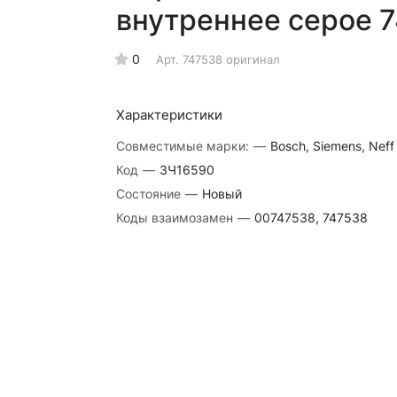
внутреннее серое 
0
Арт.
747538 оригинал
Характеристики
Совместимые марки:
—
Bosch, Siemens, Neff
Код
—
ЗЧ16590
Состояние
—
Новый
Коды взаимозамен
—
00747538, 747538