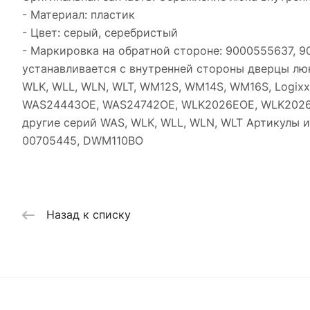
- Материал: пластик
- Цвет: серый, серебристый
- Маркировка на обратной стороне: 9000555637, 
устанавливается с внутренней стороны дверцы люк
WLK, WLL, WLN, WLT, WM12S, WM14S, WM16S, Logixx,
WAS24443OE, WAS24742OE, WLK2026EOE, WLK2026
другие серий WAS, WLK, WLL, WLN, WLT Артикулы и 
00705445, DWM110BO
Назад к списку