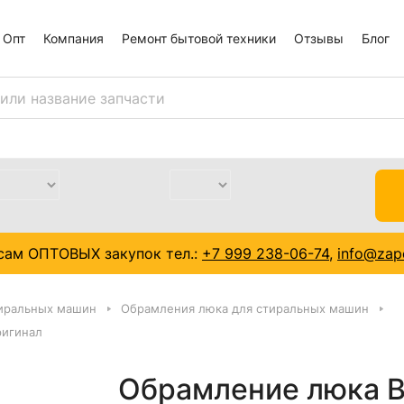
Опт
Компания
Ремонт бытовой техники
Отзывы
Блог
сам ОПТОВЫХ закупок тел.:
+7 999 238-06-74
,
info@zapc
тиральных машин
Обрамления люка для стиральных машин
ригинал
Обрамление люка B