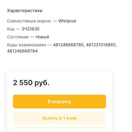
Характеристики
Совместимые марки:
—
Whirlpool
Код
—
ЗЧ22620
Состояние
—
Новый
Коды взаимозамен
—
481246668785, 481231018865,
481246668784
2 550 руб.
В корзину
Купить в 1 клик