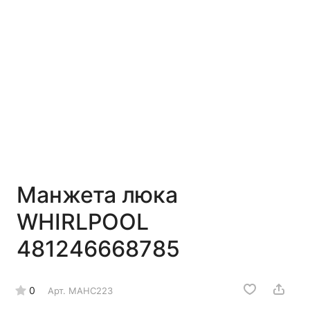
Манжета люка
WHIRLPOOL
481246668785
0
Арт.
МАНС223