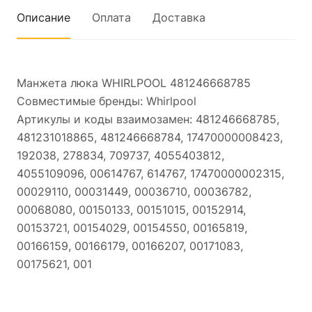
Описание
Оплата
Доставка
Манжета люка WHIRLPOOL 481246668785
Совместимые бренды: Whirlpool
Артикулы и коды взаимозамен: 481246668785,
481231018865, 481246668784, 17470000008423,
192038, 278834, 709737, 4055403812,
4055109096, 00614767, 614767, 17470000002315,
00029110, 00031449, 00036710, 00036782,
00068080, 00150133, 00151015, 00152914,
00153721, 00154029, 00154550, 00165819,
00166159, 00166179, 00166207, 00171083,
00175621, 001