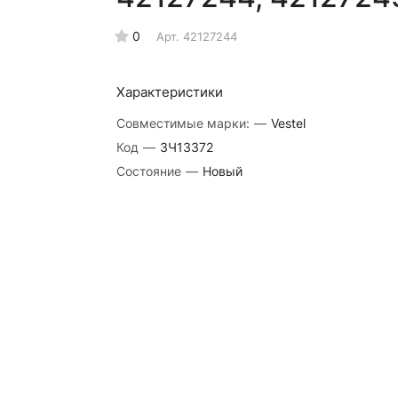
0
Арт.
42127244
Характеристики
Совместимые марки:
—
Vestel
Код
—
ЗЧ13372
Состояние
—
Новый