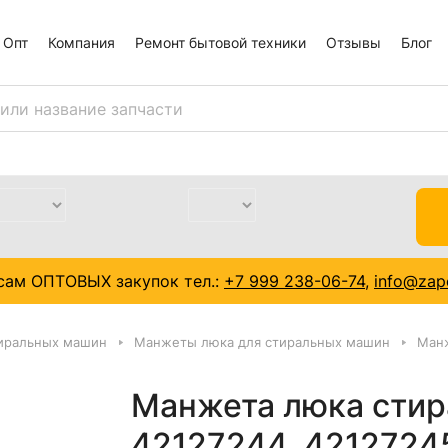
Опт
Компания
Ремонт бытовой техники
Отзывы
Блог
сам ОПТОВЫХ закупок тел.:
+7 999 238-06-74
,
info@zapc
тиральных машин
Манжеты люка для стиральных машин
Манж
Манжета люка стир
42127244, 4212724