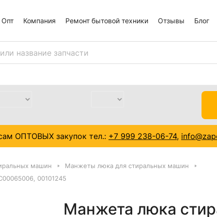
Опт
Компания
Ремонт бытовой техники
Отзывы
Блог
сам ОПТОВЫХ закупок тел.:
+7 999 238-06-74
,
info@zapc
тиральных машин
Манжеты люка для стиральных машин
 C00065006, 00101245
Манжета люка стира