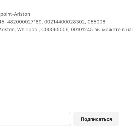
point-Ariston
45, 482000027189, 00214400028302, 065006
riston, Whirlpool, C00065006, 00101245 вы можете в н
Подписаться