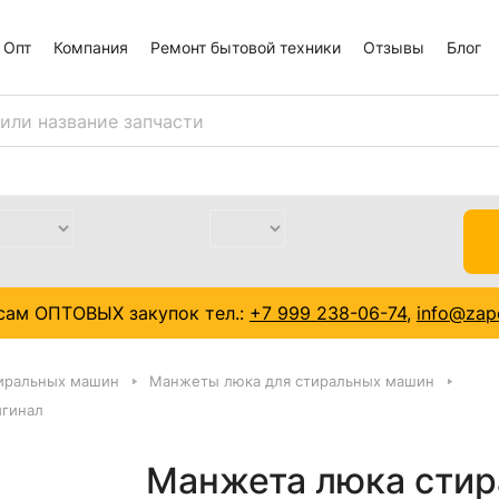
Опт
Компания
Ремонт бытовой техники
Отзывы
Блог
сам ОПТОВЫХ закупок тел.:
+7 999 238-06-74
,
info@zapc
тиральных машин
Манжеты люка для стиральных машин
игинал
Манжета люка сти