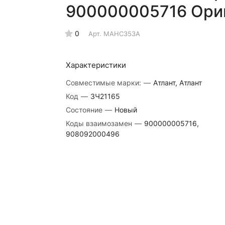
900000005716 Ори
0
Арт.
МАНС353А
Характеристики
Совместимые марки:
—
Атлант, Атлант
Код
—
ЗЧ21165
Состояние
—
Новый
Коды взаимозамен
—
900000005716,
908092000496