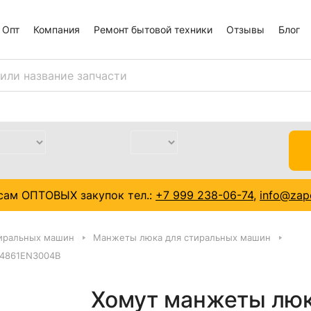
Опт
Компания
Ремонт бытовой техники
Отзывы
Блог
сам ОПТОВЫХ закупок тел.:
+7 999 238-06-74
,
info@zapc
тиральных машин
Манжеты люка для стиральных машин
 4861EN3004B
Хомут манжеты люк