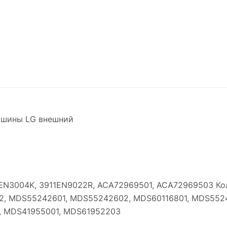
ашины LG внешний
EN3004K, 3911EN9022R, ACA72969501, ACA72969503 Ко
2, MDS55242601, MDS55242602, MDS60116801, MDS552
, MDS41955001, MDS61952203