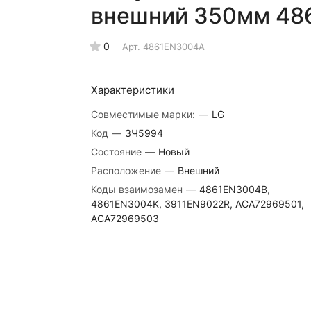
внешний 350мм 48
0
Арт.
4861EN3004А
Характеристики
Совместимые марки:
—
LG
Код
—
ЗЧ5994
Состояние
—
Новый
Расположение
—
Внешний
Коды взаимозамен
—
4861EN3004B,
4861EN3004K, 3911EN9022R, ACA72969501,
ACA72969503