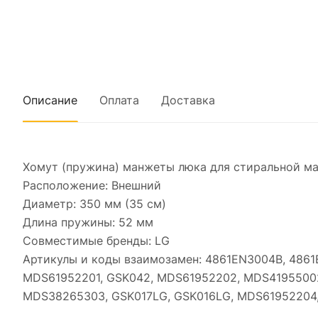
Описание
Оплата
Доставка
Хомут (пружина) манжеты люка для стиральной м
Расположение: Внешний
Диаметр: 350 мм (35 см)
Длина пружины: 52 мм
Совместимые бренды: LG
Артикулы и коды взаимозамен: 4861EN3004B, 4861
MDS61952201, GSK042, MDS61952202, MDS4195500
MDS38265303, GSK017LG, GSK016LG, MDS61952204