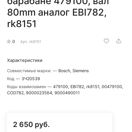
барабане 479100, вал
80mm аналог EBI782,
rk8151
0
Арт.
rk8151
Характеристики
Совместимые марки:
—
Bosch, Siemens
Код
—
ЗЧ20539
Коды взаимозамен
—
479100, EBI782, rk8151, 00479100,
COD782, 9000023564, 9000490011
2 650 руб.