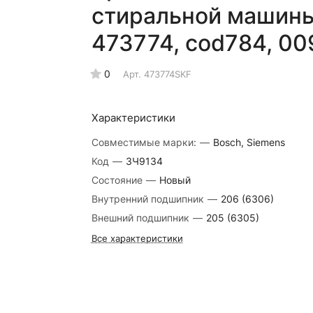
стиральной машины 
473774, cod784, 00
0
Арт.
473774SKF
Характеристики
Совместимые марки:
—
Bosch, Siemens
Код
—
ЗЧ9134
Состояние
—
Новый
Внутренний подшипник
—
206 (6306)
Внешний подшипник
—
205 (6305)
Все характеристики