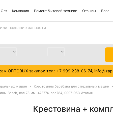
Опт
Компания
Ремонт бытовой техники
Отзывы
Блог
сам ОПТОВЫХ закупок тел.:
+7 999 238-06-74
,
info@zapc
тиральных машин
Крестовины барабана для стиральных машин
ны Bosch, вал 78 мм, 473774, cod784, 00971953 Италия
Крестовина + комп