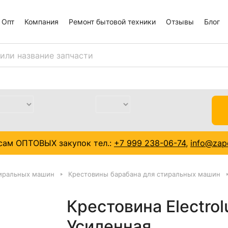
Опт
Компания
Ремонт бытовой техники
Отзывы
Блог
сам ОПТОВЫХ закупок тел.:
+7 999 238-06-74
,
info@zapc
тиральных машин
Крестовины барабана для стиральных машин
Крестовина Electro
Усиленная