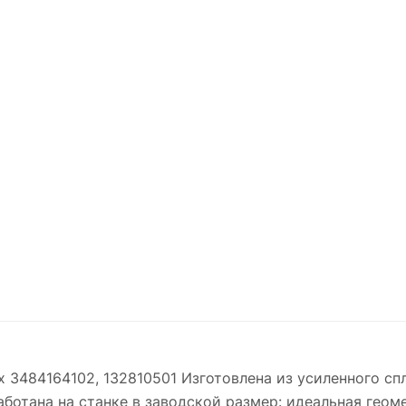
x 3484164102, 132810501 Изготовлена из усиленного сп
ботана на станке в заводской размер: идеальная геоме