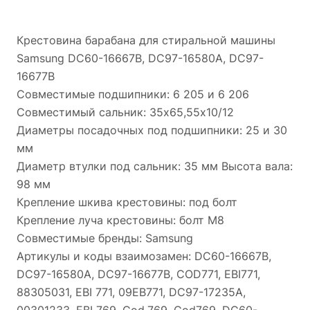
Подшипник для
стиральной машины 6
Нет в наличии
Крестовина барабана для стиральной машины
206 ZZ SKF, пакет
Samsung DC60-16667B, DC97-16580A, DC97-
Whirlpool ОРИГИНАЛ
16677B
C00044765
Совместимые подшипники: 6 205 и 6 206
Совместимый сальник: 35х65,55х10/12
Диаметры посадочных под подшипники: 25 и 30
мм
Диаметр втулки под сальник: 35 мм Высота вала:
98 мм
Крепление шкива крестовины: под болт
Крепление луча крестовины: болт М8
Совместимые бренды: Samsung
Артикулы и коды взаимозамен: DC60-16667B,
DC97-16580A, DC97-16677B, COD771, EBI771,
88305031, EBI 771, 09EB771, DC97-17235A,