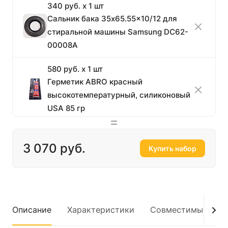
340 руб. x 1 шт
Сальник бака 35x65.55x10/12 для
стиральной машины Samsung DC62-
00008A
580 руб. x 1 шт
Герметик ABRO красный
высокотемпературный, силиконовый
USA 85 гр
1 350 руб. x 1 шт
Подшипник для
3 070 руб.
Купить набор
стиральной машины 6
Нет в наличии
205 ZZ SKF, пакет
Whirlpool ОРИГИНАЛ
C00013563
Описание
Характеристики
Совместимые мод
1 050 руб. x 1 шт