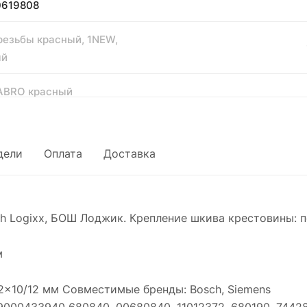
0619808
резьбы красный, 1NEW,
ый
ABRO красный
пературный, силиконовый USA
дели
Оплата
Доставка
h Logixx, БОШ Лоджик. Крепление шкива крестовины: п
м
2x10/12 мм Совместимые бренды: Bosch, Siemens