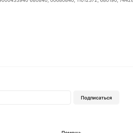
9000433940 680840, 00680840, 11012372, 680190, 74428
Подписаться
Помощь