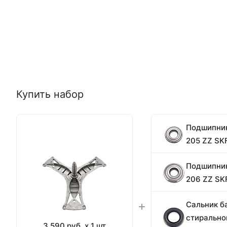
Купить набор
Подшипник
205 ZZ SK
Подшипник
206 ZZ SK
Сальник б
стирально
3 590 руб. x 1 шт