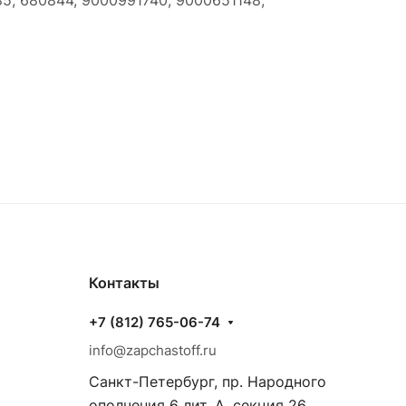
5, 680844, 9000991740, 9000651148,
Контакты
+7 (812) 765-06-74
info@zapchastoff.ru
Санкт-Петербург, пр. Народного
ополчения 6 лит. А, секция 26