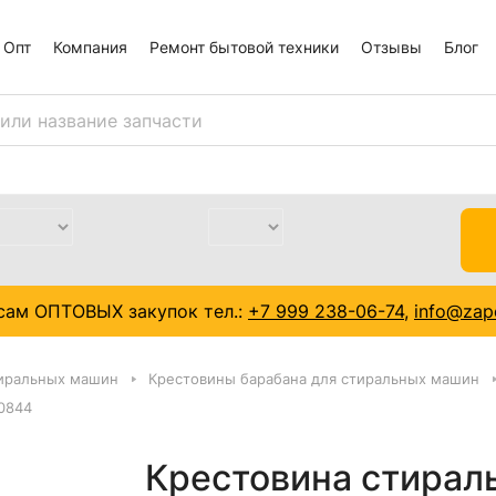
Опт
Компания
Ремонт бытовой техники
Отзывы
Блог
сам ОПТОВЫХ закупок тел.:
+7 999 238-06-74
,
info@zapc
тиральных машин
Крестовины барабана для стиральных машин
80844
Крестовина стирал