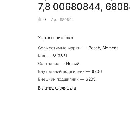
7,8 00680844, 680
0
Арт.
680844
Характеристики
Совместимые марки:
—
Bosch, Siemens
Код
—
ЗЧ3821
Состояние
—
Новый
Внутренний подшипник
—
6206
Внешний подшипник
—
6205
Все характеристики