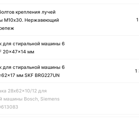
болтов крепления лучей
1
ны М10х30. Нержавеющий
крепеж
 для стиральной машины 6
F 20x47x14 мм
 для стиральной машины 6
1
x62x17 мм SKF BRG227UN
ака 28x62x10/12 для
й машины Bosch, Siemens
0613083
резьбы красный, 1NEW,
ый