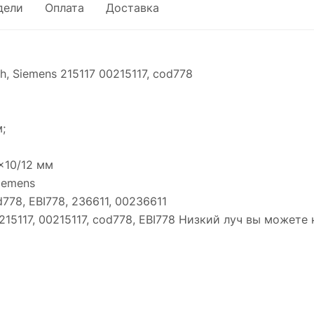
дели
Оплата
Доставка
ABRO красный
пературный, силиконовый USA
 Siemens 215117 00215117, cod778
;
x10/12 мм
iemens
778, EBI778, 236611, 00236611
15117, 00215117, cod778, EBI778 Низкий луч вы можете