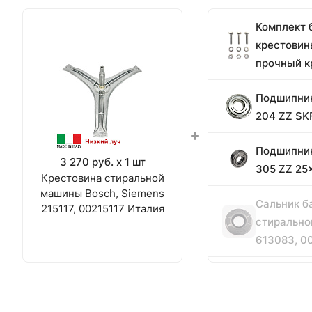
Комплект 
крестови
прочный 
Подшипник
204 ZZ SK
Подшипник
3 270 руб. x 1 шт
305 ZZ 25
Крестовина стиральной
машины Bosch, Siemens
Сальник б
215117, 00215117 Италия
стирально
613083, 0
Фиксатор 
постоянн