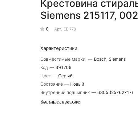
Крестовина стирал
Siemens 215117, 00
0
Арт.
EBI778
Характеристики
Совместимые марки:
—
Bosch, Siemens
Код
—
ЗЧ1706
Цвет
—
Серый
Состояние
—
Новый
Внутренний подшипник
—
6305 (25x62x17)
Все характеристики