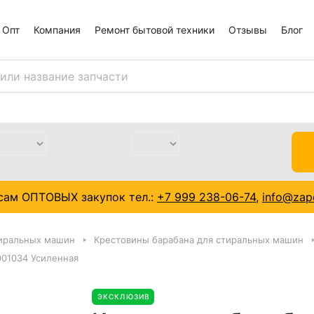
Опт
Компания
Ремонт бытовой техники
Отзывы
Блог
сам ОПТОВЫХ закупок тел.:
+7 999 238-06-74
,
info@zapc
тиральных машин
Крестовины барабана для стиральных машин
001034 Усиленная
ЭКСКЛЮЗИВ