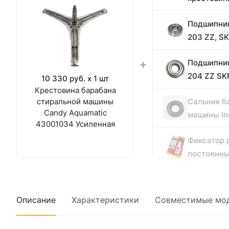
Подшипник
203 ZZ, S
Подшипник
204 ZZ SK
10 330 руб. x 1 шт
Крестовина барабана
стиральной машины
Сальник б
Candy Aquamatic
машины Ind
43001034 Усиленная
Фиксатор 
постоянн
Герметик 
высокотем
Описание
Характеристики
Совместимые мо
85 гр