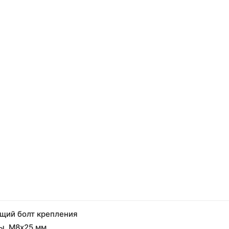
ий болт крепления
ы, М8x25 мм