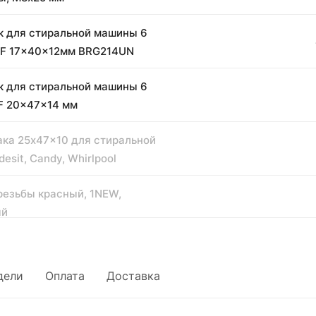
 для стиральной машины 6
KF 17x40x12мм BRG214UN
 для стиральной машины 6
F 20x47x14 мм
ака 25x47x10 для стиральной
esit, Candy, Whirlpool
резьбы красный, 1NEW,
ый
ABRO красный
пературный, силиконовый USA
дели
Оплата
Доставка