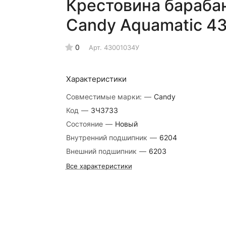
Крестовина бараба
Candy Aquamatic 4
0
Арт.
43001034У
Характеристики
Совместимые марки:
—
Candy
Код
—
ЗЧ3733
Состояние
—
Новый
Внутренний подшипник
—
6204
Внешний подшипник
—
6203
Все характеристики