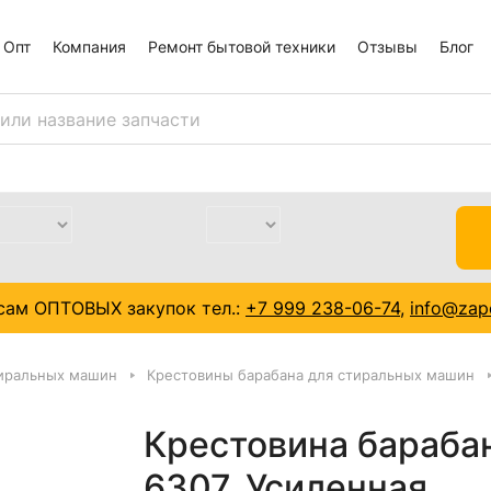
Опт
Компания
Ремонт бытовой техники
Отзывы
Блог
сам ОПТОВЫХ закупок тел.:
+7 999 238-06-74
,
info@zapc
тиральных машин
Крестовины барабана для стиральных машин
Крестовина бараба
6307, Усиленная