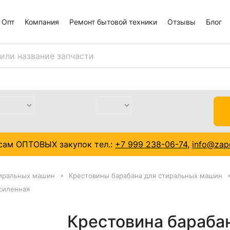
Опт
Компания
Ремонт бытовой техники
Отзывы
Блог
сам ОПТОВЫХ закупок тел.:
+7 999 238-06-74
,
info@zapc
тиральных машин
Крестовины барабана для стиральных машин
Усиленная
Крестовина барабан