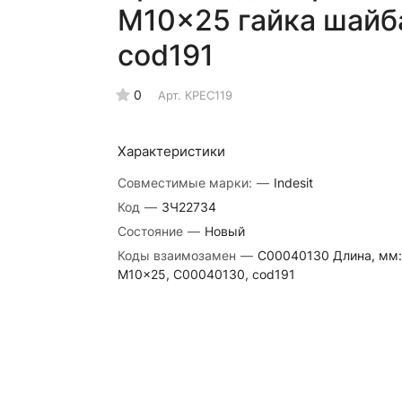
M10x25 гайка шайб
cod191
0
Арт.
КРЕС119
Характеристики
Совместимые марки:
—
Indesit
Код
—
ЗЧ22734
Состояние
—
Новый
Коды взаимозамен
—
C00040130 Длина, мм: 
M10x25, C00040130, cod191