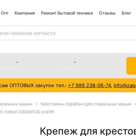
Опт
Компания
Ремонт бытовой техники
Отзывы
Блог
сам ОПТОВЫХ закупок тел.:
+7 999 238-06-74
,
info@zapc
тиральных машин
Крестовины барабана для стиральных машин
) Indesit C00040130 cod191
Крепеж для крестов