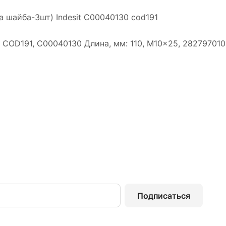
а шайба-3шт) Indesit C00040130 cod191
 COD191, C00040130 Длина, мм: 110, M10x25, 28279701
Подписаться