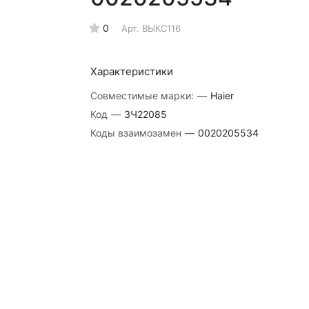
0
Арт.
ВЫКС116
Характеристики
Совместимые марки:
—
Haier
Код
—
ЗЧ22085
Коды взаимозамен
—
0020205534