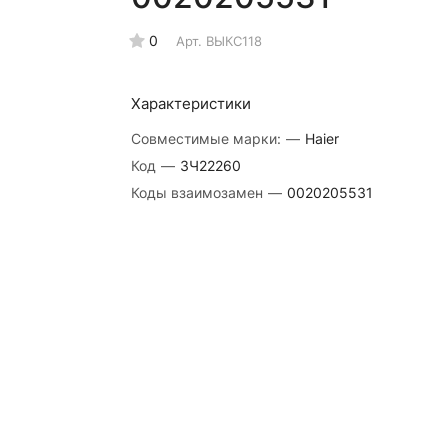
0
Арт.
ВЫКС118
Характеристики
Совместимые марки:
—
Haier
Код
—
ЗЧ22260
Коды взаимозамен
—
0020205531