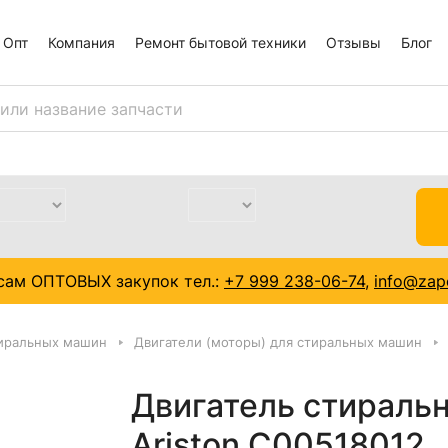
Опт
Компания
Ремонт бытовой техники
Отзывы
Блог
сам ОПТОВЫХ закупок тел.:
+7 999 238-06-74
,
info@zapc
тиральных машин
Двигатели (моторы) для стиральных машин
Двигатель стираль
Ariston C00518012