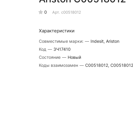
0
Арт.
c00518012
Характеристики
Совместимые марки:
—
Indesit, Ariston
Код
—
ЗЧ17410
Состояние
—
Новый
Коды взаимозамен
—
C00518012, C0051801