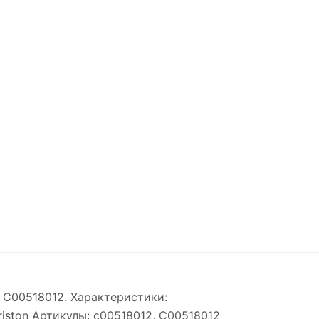
n C00518012. Характеристики:
iston Артикулы: c00518012, C00518012