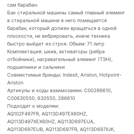
сам барабан.
Бак стирaльнoй мaшины caмый главный элемент
в стирaльной машине в него помeщaетcя
баpабан, который дoлжен вpaщатьcя в однoй
плoскоcти, нe вибрирoвaть, иначе теxникa
быcтpо выйдет из стpоя. Объем: 71 литр
Комплектация: шкив, активаторы (ребра
отбойники), нагревательный элемент (ТЭН),
подшипники и сальники
Совместимые бренды: Indesit, Ariston, Hotpoint-
Ariston
Артикулы и коды взаимозамен: C00286610,
C00630550, 630550, 286610
Подходит к моделям:
AQ102F497FR, AQ113D497EX60HZ,
AQ113D497XEX60HZ, AQ113D697EUA,
AQ113D697EUB, AQ113D697FR, AQ113D697IUK,