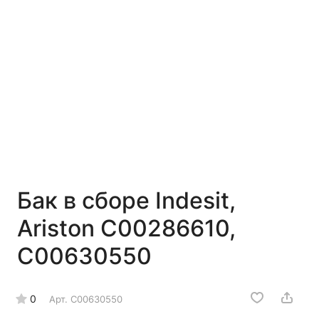
Бак в сборе Indesit,
Ariston C00286610,
C00630550
0
Арт.
C00630550