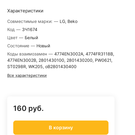
Характеристики
Совместимые марки:
—
LG, Beko
Код
—
ЗЧ1674
Цвет
—
Белый
Состояние
—
Новый
Коды взаимозамен
—
4774EN3002A, 4774FR3118B,
4774EN3002B, 2801430100, 2801430200, PW0621,
ST0298R, WK205, oB2801430400
Все характеристики
160 руб.
В корзину