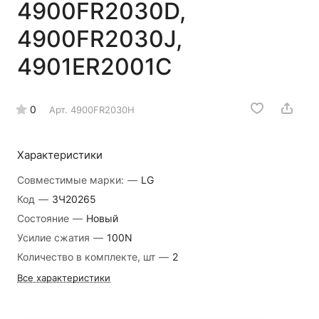
4900FR2030D,
4900FR2030J,
4901ER2001C
0
Арт.
4900FR2030H
Характеристики
Совместимые марки:
—
LG
Код
—
ЗЧ20265
Состояние
—
Новый
Усилие сжатия
—
100N
Количество в комплекте, шт
—
2
Все характеристики