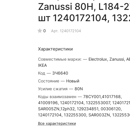
Zanussi 80H, L184-
шт 1240172104, 13
0
Арт.
1240172104
Характеристики
Совместимые марки:
—
Electrolux, Zanussi, A
IKEA
Код
—
ЗЧ6640
Состояние
—
Новый
Усилие сжатия
—
80N
Коды взаимозамен
—
78CY001,41017168,
41009196, 1240172104, 1322553007, 12401721
SAR005ZN,12ph32, 129234851, 00306120,
1240172104, 132255300, SAR003ZN, 1322553
Все характеристики