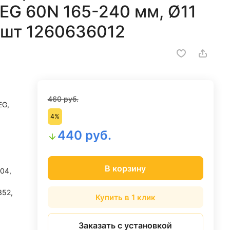
 AEG 60N 165-240 мм, Ø11
2 шт 1260636012
460 руб.
EG,
4%
440 руб.
В корзину
04,
352,
Купить в 1 клик
Заказать с установкой