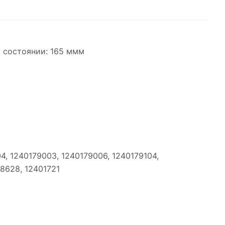
м состоянии: 165 ммм
4, 1240179003, 1240179006, 1240179104,
8628, 12401721