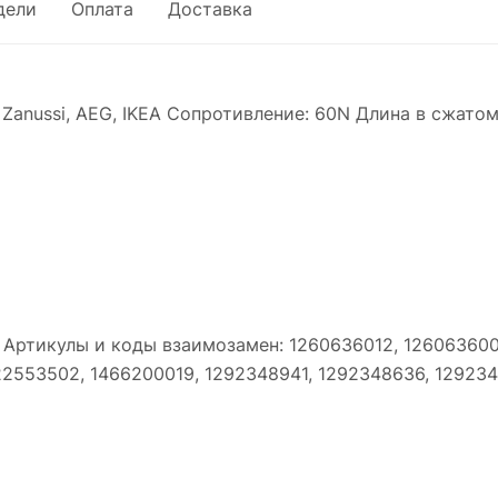
дели
Оплата
Доставка
 Zanussi, AEG, IKEA Сопротивление: 60N Длина в сжато
A Артикулы и коды взаимозамен: 1260636012, 126063600
22553502, 1466200019, 1292348941, 1292348636, 129234