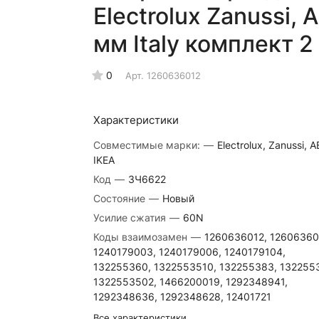
Electrolux Zanussi,
мм Italy комплект 
0
Арт.
1260636012
Характеристики
Совместимые марки:
—
Electrolux, Zanussi, A
IKEA
Код
—
ЗЧ6622
Состояние
—
Новый
Усилие сжатия
—
60N
Коды взаимозамен
—
1260636012, 12606360
1240179003, 1240179006, 1240179104,
132255360, 1322553510, 132255383, 132255
1322553502, 1466200019, 1292348941,
1292348636, 1292348628, 12401721
Все характеристики