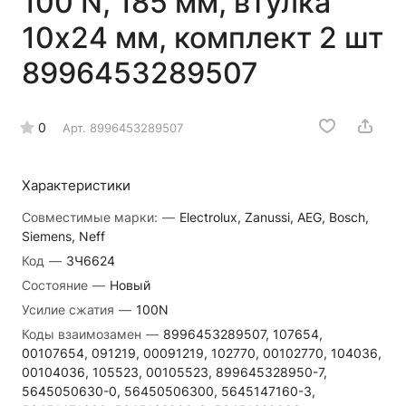
100 N, 185 мм, втулка
10x24 мм, комплект 2 шт
8996453289507
0
Арт.
8996453289507
Характеристики
Совместимые марки:
—
Electrolux, Zanussi, AEG, Bosch,
Siemens, Neff
Код
—
ЗЧ6624
Состояние
—
Новый
Усилие сжатия
—
100N
Коды взаимозамен
—
8996453289507, 107654,
00107654, 091219, 00091219, 102770, 00102770, 104036,
00104036, 105523, 00105523, 899645328950-7,
5645050630-0, 56450506300, 5645147160-3,