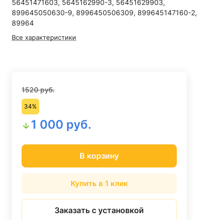
56451471603, 5645162990-3, 56451629903,
899645050630-9, 8996450506309, 899645147160-2,
89964
Все характеристики
1520 руб.
34%
1 000 руб.
В корзину
Купить в 1 клик
Заказать с установкой