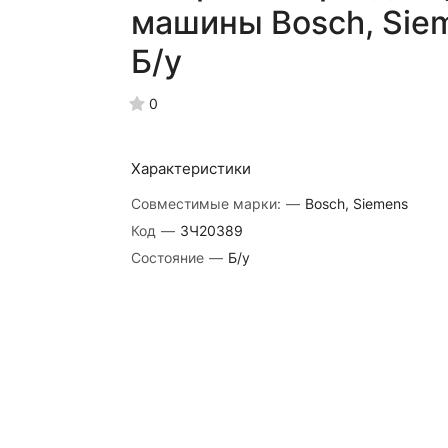
машины Bosch, Sie
Б/у
0
Характеристики
Совместимые марки:
—
Bosch, Siemens
Код
—
ЗЧ20389
Состояние
—
Б/у