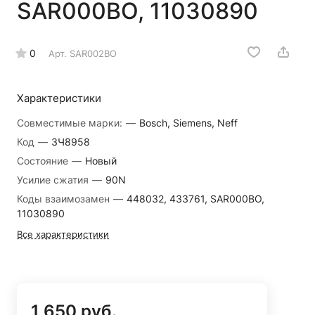
SAR000BO, 11030890
0
Арт.
SAR002BO
Характеристики
Совместимые марки:
—
Bosch, Siemens, Neff
Код
—
ЗЧ8958
Состояние
—
Новый
Усилие сжатия
—
90N
Коды взаимозамен
—
448032, 433761, SAR000BO,
11030890
Все характеристики
1 650 руб.